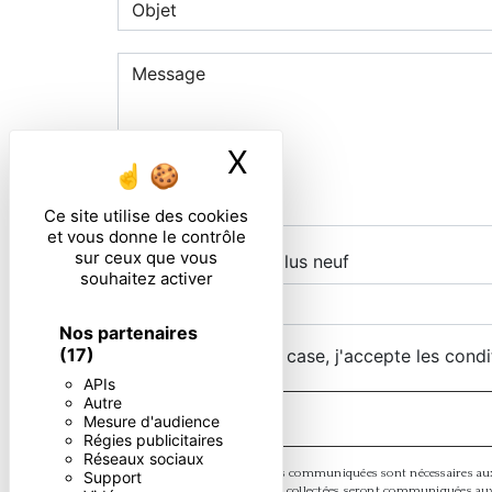
X
Masquer le ban
Ce site utilise des cookies
et vous donne le contrôle
sur ceux que vous
Combien font huit plus neuf
souhaitez activer
Nos partenaires
(17)
En cochant cette case, j'accepte les condi
APIs
Autre
Mesure d'audience
Régies publicitaires
Réseaux sociaux
** Les données personnelles communiquées sont nécessaires aux fi
Support
votre message. Les données collectées seront communiquées aux seul