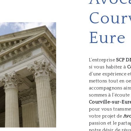
Courv
Eure
L’entreprise
SCP D
si vous habitez à
C
d’une expérience et
mettons tout en oe
accompagnons ains
sommes à l’écoute 
Courville-sur-Eur
pour vous transmet
votre projet de
Av
passion et le part
notre désir de réus