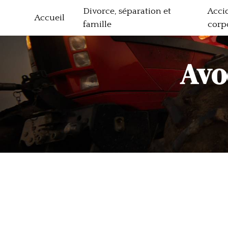
Panneau de gestion des cookies
Divorce, séparation et
Acci
Accueil
famille
corp
Avo