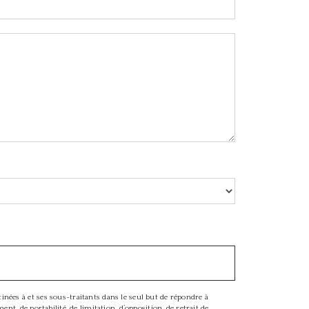
nées à et ses sous-traitants dans le seul but de répondre à
t, de portabilité, de limitation, d’opposition, de retrait de