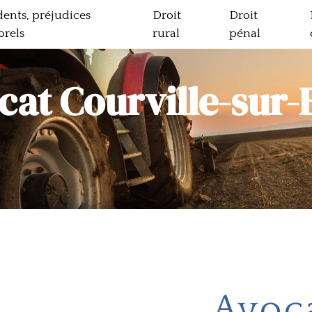
dents, préjudices
Droit
Droit
orels
rural
pénal
cat Courville-sur-
Avoca