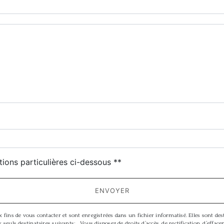
deau des cookies
tions particulières ci-dessous **
ENVOYER
ns de vous contacter et sont enregistrées dans un fichier informatisé. Elles sont desti
s destinataires suivants: . Vous disposez de droits d’accès, de rectification, d’effacemen