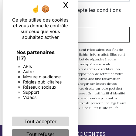
X
Masquer le ban
En cochant cette case, j'accepte les conditions
particulières ci-dessous **
Ce site utilise des cookies
et vous donne le contrôle
sur ceux que vous
ENVOYER
souhaitez activer
** Les données personnelles communiquées sont nécessaires aux fins de
Nos partenaires
vous contacter et sont enregistrées dans un fichier informatisé. Elles sont
(17)
destinées à et ses sous-traitants dans le seul but de répondre à votre
message. Les données collectées seront communiquées aux seuls
APIs
destinataires suivants: . Vous disposez de droits d’accès, de rectification,
Autre
d’effacement, de portabilité, de limitation, d’opposition, de retrait de votre
Mesure d'audience
consentement à tout moment et du droit d’introduire une réclamation
Régies publicitaires
auprès d’une autorité de contrôle, ainsi que d’organiser le sort de vos
Réseaux sociaux
données post-mortem. Vous pouvez exercer ces droits par voie postale à
Support
l'adresse ou par courrier électronique à l'adresse . Un justificatif d'identité
Vidéos
pourra vous être demandé. Nous conservons vos données pendant la
période de prise de contact puis pendant la durée de prescription légale aux
fins probatoires et de gestion des contentieux. Consultez le site cnil.fr
pour plus d’informations sur vos droits.
Tout accepter
Tout refuser
RECHERCHES FRÉQUENTES