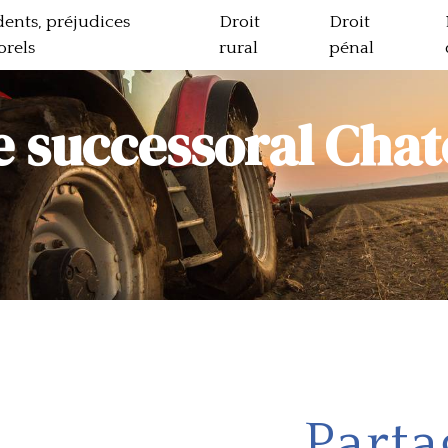
dents, préjudices
Droit
Droit
orels
rural
pénal
e successoral Cha
Parta